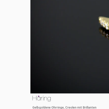
Gelbgoldene Ohrringe, Creolen mit Brillanten